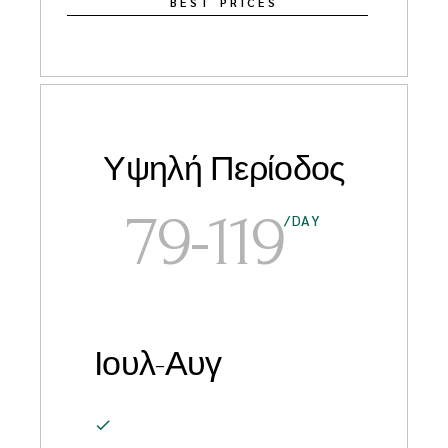
BEST PRICES
Υψηλή Περίοδος
79-119
/DAY
Ιουλ-Αυγ