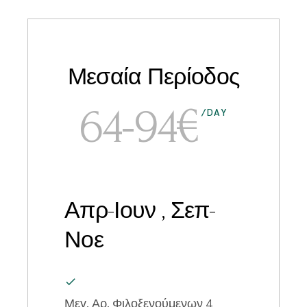
Μεσαία Περίοδος
64-94€
/DAY
Απρ-Ιουν , Σεπ-
Νοε
Μεγ. Αρ. Φιλοξενούμενων
4