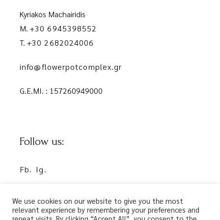
Kyriakos Machairidis
M.
+30 6945398552
T.
+30 2682024006
info@flowerpotcomplex.gr
G.E.MI. : 157260949000
Follow us:
Fb.
Ig.
We use cookies on our website to give you the most
relevant experience by remembering your preferences and
repeat visits. By clicking “Accept All”, you consent to the